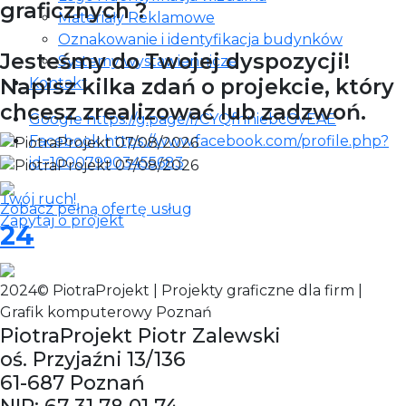
graficznych ?
Materiały Reklamowe
Oznakowanie i identyfikacja budynków
Jesteśmy do Twojej dyspozycji!
Systemy wystawiennicze
Napisz kilka zdań o projekcie, który
Kontakt
chcesz zrealizować lub zadzwoń.
Google https://g.page/r/CYQfnniebcGvEAE
Facebook https://www.facebook.com/profile.php?
id=100079903455683
Twój ruch!
Zobacz pełną ofertę usług
Zapytaj o projekt
24
2024© PiotraProjekt | Projekty graficzne dla firm |
Grafik komputerowy Poznań
PiotraProjekt Piotr Zalewski
oś. Przyjaźni 13/136
61-687 Poznań