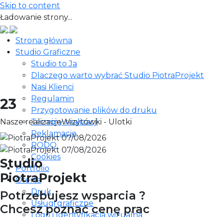
Skip to content
Ładowanie strony...
Strona główna
Studio Graficzne
Studio to Ja
Dlaczego warto wybrać Studio PiotraProjekt
Nasi Klienci
Regulamin
23
Przygotowanie plików do druku
Nasze realizacje
Terminy realizacji
Wizytówki - Ulotki
Reklamacje
RODO
Cookies
Studio
Portfolio
PiotraProjekt
Oferta
Druk
Potrzebujesz wsparcia ?
Usługi graficzne
Chcesz poznać cenę prac
Logo i Identyfikacja wizualna