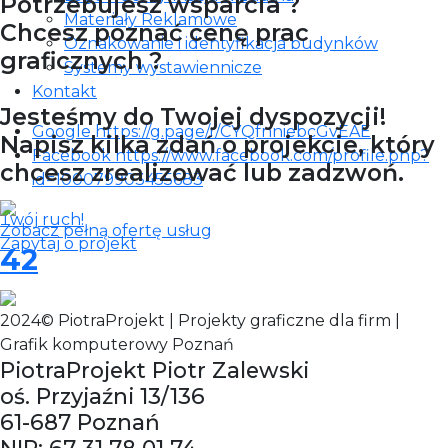
Potrzebujesz wsparcia ?
Materiały Reklamowe
Chcesz poznać cenę prac
Oznakowanie i identyfikacja budynków
graficznych ?
Systemy wystawiennicze
Kontakt
Jesteśmy do Twojej dyspozycji!
Google https://g.page/r/CYQfnniebcGvEAE
Napisz kilka zdań o projekcie, który
Facebook https://www.facebook.com/profile.php?
chcesz zrealizować lub zadzwoń.
id=100079903455683
Twój ruch!
Zobacz pełną ofertę usług
Zapytaj o projekt
42
2024© PiotraProjekt | Projekty graficzne dla firm |
Grafik komputerowy Poznań
PiotraProjekt Piotr Zalewski
oś. Przyjaźni 13/136
61-687 Poznań