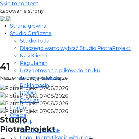
Skip to content
Ładowanie strony...
Strona główna
Studio Graficzne
Studio to Ja
Dlaczego warto wybrać Studio PiotraProjekt
Nasi Klienci
Regulamin
41
Przygotowanie plików do druku
Nasze realizacje
Terminy realizacji
Kalendarze
Reklamacje
RODO
Cookies
Portfolio
Oferta
Studio
Druk
PiotraProjekt
Usługi graficzne
Logo i Identyfikacja wizualna